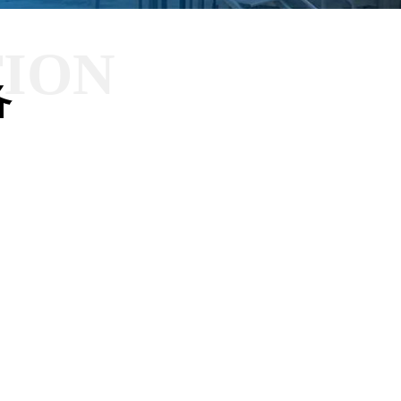
TION
备