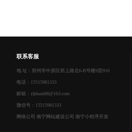
联系客服
地 址：郑州市中原区郑上路北6-B号楼9层910
电话：15515981333
邮箱：zljituan88@163.com
微信号：15515981333
网络公司
南宁网站建设公司
南宁小程序开发