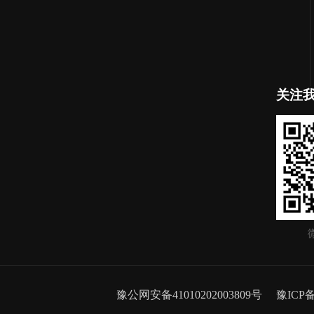
关注
豫公网安备41010202003809号
豫ICP备