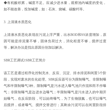
◆有机酸积累，碱度不足。应减少进水量，观察池内碱度的变化，
如不能改善，投加碱度，如：石灰、烧碱、碳酸钙等。
3. 上清液水质恶化
上清液水质恶化表现在污泥上浮严重，出水BOD和SS浓度增加，原
因可能是排泥量不够，固体负荷过大，消化程度不够，搅拌过度
等，解决办法是找出原因分别加以解决。
SBR工艺调试1SBR工艺简介
该工艺是通过程序化控制充水、反应、沉淀、排水排泥和闲置5个阶
段，实现对废水的生化处理。SBR反应器可分为限制曝气、非限制曝
气和半限制曝气3种。限制曝气是污水进入曝气池只作混和而不作曝
气；非限制曝气是边进水边曝气；半限制曝气是污水进入的中期开
始曝气，在反应阶段，可以始终曝气，为了生物脱氮，也可以曝气
后搅拌，或者曝气、搅拌交替进行；其剩余污泥可以在闲置阶段排