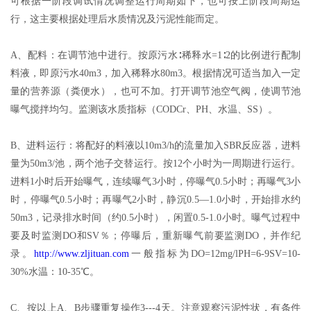
可根据一阶段调试情况调整运行周期如下，也可按上阶段周期运
行，这主要根据处理后水质情况及污泥性能而定。
A、配料：在调节池中进行。按原污水∶稀释水=1∶2的比例进行配制
料液，即原污水40m3，加入稀释水80m3。根据情况可适当加入一定
量的营养源（粪便水），也可不加。打开调节池空气阀，使调节池
曝气搅拌均匀。监测该水质指标（CODCr、PH、水温、SS）。
B、进料运行：将配好的料液以10m3/h的流量加入SBR反应器，进料
量为50m3/池，两个池子交替运行。按12个小时为一周期进行运行。
进料1小时后开始曝气，连续曝气3小时，停曝气0.5小时；再曝气3小
时，停曝气0.5小时；再曝气2小时，静沉0.5—1.0小时，开始排水约
50m3，记录排水时间（约0.5小时），闲置0.5-1.0小时。曝气过程中
要及时监测DO和SV％；停曝后，重新曝气前要监测DO，并作纪
录。
http://www.zljituan.com
一般指标为DO=12mg/lPH=6-9SV=10-
30%水温：10-35℃。
C、按以上A、B步骤重复操作3---4天。注意观察污泥性状，有条件