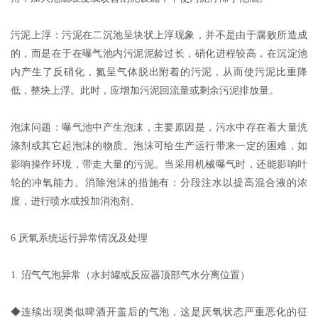
污泥上浮：污泥在二沉池呈块状上浮现象，并不是由于腐败所造成
的，而是在于在曝气池内污泥泥龄过长，硝化进程较高，在沉淀池
内产生了反硝化，氮呈气体脱出附着的污泥，从而使污泥比重降
低，整块上浮。此时，应增加污泥回流量或剩余污泥排放量。
泡沫问题：曝气池中产生泡沫，主要原因是，污水中存在着大量洗
涤剂或其它起泡沫的物质。泡沫可给生产运行带来一定的困难，如
影响操作环境，带走大量的污泥。当采用机械曝气时，还能影响叶
轮的冲氧能力。消除泡沫的措施有：分段注水以提高混合液的浓
度，进行喷水或投加消泡剂。
6 厌氧系统运行异常情况及处理
1. 沼气气泡异常（水封罐或反应器顶部气水分离位置）
◆连续出现类似啤酒开盖后的气泡，这是厌氧状态严重恶化的征