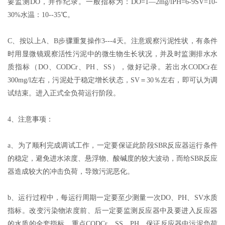
要监测DO，并作纪录。一般指标为：DO=1—2mg/lPH=6-9SV=10-
30%水温：10--35℃。
C、按以上A、B步骤重复操作3---4天。注意观察污泥性状，有条件
时用显微镜观察活性污泥中的微生物生长状况，并及时监测排水水
质指标（DO、CODCr、PH、SS），做好记录。若出水CODCr在
300mg/l左右，污泥处于稳定增长状态，SV＝30％左右，即可认为调
试结束。进入正式全负荷运行阶段。
4、注意事项：
a、为了顺利完成调试工作，一定要保证此阶段SBR反应器运行条件
的稳定，避免进水浓度、悬浮物、酸碱度的较大波动，而给SBR反应
器造成较大的冲击负荷，导致污泥恶化。
b、运行过程中，每运行周期一定要至少测量一次DO、PH、SV水质
指标。改变污染物浓度前、后一定要监测反应器中及要进入反应器
的水质的全套指标，重点CODCr、SS、PH，保证反应器中污泥负荷