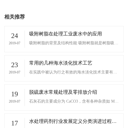
相关推荐
吸附树脂在处理工业废水中的应用
24
吸附树脂的背景及结构性能 吸附树脂就是树脂吸附
2019-07
剂，是在离子交换树脂的基础上发展起来的。20世
纪70年代，随着大孔离子交换树脂的发展，大孔吸
附树脂应运而生。吸附树脂是
常用的几种海水淡化技术工艺
23
在实践中被认为行之有效的海水淡化技术主要有以
2019-07
下几类：第一类是蒸馏法，包括多级闪蒸法（MS
F）、压气蒸馏法、多效蒸馏法（MED）等；第二
类是膜法，包括反渗透法、电渗析法等；第三类是
脱硫废水常规处理及零排放介绍
19
其他方法，如冷冻结冰法、溶剂萃取法、露点蒸发
淡化技术等。
石灰石的主要成分为 CaCO3，含有各种杂质如 Mg
2019-07
O、Fe2O3、 Al2O3、SiO2 等，这些杂质是脱硫废
水悬浮物的主要组成。煤和 石灰石中还含有少量重
金属，在呈弱酸性的脱硫废水中
水处理药剂行业发展定义分类演进过程百
17
科