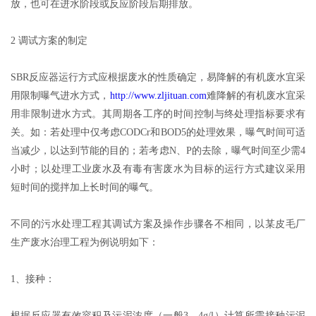
放，也可在进水阶段或反应阶段后期排放。
2 调试方案的制定
SBR反应器运行方式应根据废水的性质确定，易降解的有机废水宜采
用限制曝气进水方式，
http://www.zljituan.com
难降解的有机废水宜采
用非限制进水方式。其周期各工序的时间控制与终处理指标要求有
关。如：若处理中仅考虑CODCr和BOD5的处理效果，曝气时间可适
当减少，以达到节能的目的；若考虑N、P的去除，曝气时间至少需4
小时；以处理工业废水及有毒有害废水为目标的运行方式建议采用
短时间的搅拌加上长时间的曝气。
不同的污水处理工程其调试方案及操作步骤各不相同，以某皮毛厂
生产废水治理工程为例说明如下：
1、接种：
根据反应器有效容积及污泥浓度（一般3—4g/l）计算所需接种污泥