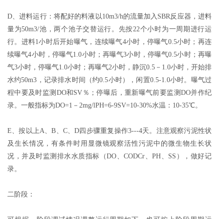
D、进料运行：将配好的料液以10m3/h的流量加入SBR反应器，进料
量为50m3/池，两个池子交替运行。先按22个小时为一周期进行运
行。进料1小时后开始曝气，连续曝气4小时，停曝气0.5小时；再连
续曝气4小时，停曝气1.0小时；再曝气3小时，停曝气0.5小时；再曝
气3小时，停曝气1.0小时；再曝气2小时，静沉0.5－1.0小时，开始排
水约50m3，记录排水时间（约0.5小时），闲置0.5-1.0小时。曝气过
程中要及时监测DO和SV％；停曝后，重新曝气前要监测DO并作纪
录。一般指标为DO=1－2mg/lPH=6-9SV=10-30%水温：10-35℃。
E、按以上A、B、C、D四步骤重复操作3---4天。注意观察污泥性状
及生长情况，有条件时用显微镜观察活性污泥中的微生物生长状
况，并及时监测排水水质指标（DO、CODCr、PH、SS），做好记
录。
二阶段：