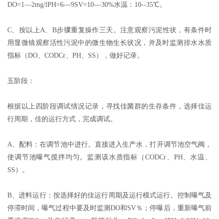
DO=1—2mg/lPH=6---9SV=10---30%水温：10--35℃。
C、按以上A、B步骤重复操作三天。注意观察污泥性状，有条件时
用显微镜观察活性污泥中的微生物生长状况，并及时监测排水水质
指标（DO、CODCr、PH、SS），做好记录。
五阶段：
根据以上四阶段调试情况记录，寻找佳菌群的生存条件，选择佳运
行周期，佳的运行方式，完成调试。
A、配料：在调节池中进行。直接进入生产水，打开调节池空气阀，
使调节池曝气搅拌均匀。监测该水质指标（CODCr、PH、水温、
SS）。
B、进料运行：按选择好的佳运行周期及运行模式运行。控制曝气及
停滞时间，曝气过程中要及时监测DO和SV％；停曝后，重新曝气前