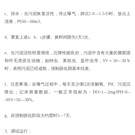
c、排水：当污泥恢复活性，停止曝气，静沉1.0---1.5小时。放出上
清液，约50---60m3。
d、重复上述a、b、c步骤。换料间隙为1天1次。
e、当污泥活性明显增强，沉降性能良好，污泥中含有大量的菌胶团
和纤毛类原生动物，如钟虫、累枝虫、盖纤虫等，SV＝10---30％
时，表明污泥已经成熟，强制驯化期基本结束。
f、注意事项：在曝气过程中，每天至少测2次溶解氧、PH、污泥沉
降比；记录测量数据。一般正常指标为：DO=1—2mg/lPH=6--
-9SV=10---30%。
g、此强制驯化阶段大约需时5—7天。
3、调试运行：