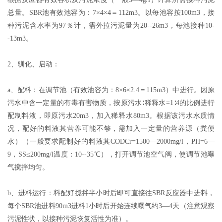
总量。SBR池有效池容为：7×4×4＝112m3。以每池容按100m3，接
种污泥含水率为97％计，需外拉污泥量为20--26m3，每池接种10-
-13m3。
2、驯化、启动：
a、配料：在调节池（有效池容为：8×6×2.4＝115m3）中进行。因原
污水中含一定量的有毒有害物质，按原污水∶稀释水=1∶4的比例进行
配制料液，即原污水20m3，加入稀释水80m3。根据该污水水质情
况，配好的料液其营养可能不够，需加入一定量的营养源（粪便
水）（一般要求配制好的料液其CODCr=1500—2000mg/l，PH=6—
9，SS≤200mg/l温度：10--35℃），打开调节池空气阀，使调节池曝
气搅拌均匀。
b、进料运行：料配好搅拌半小时后即可直接往SBR反应器中进料，
每个SBR池进料90m3进料1小时后开始连续曝气约3—4天（注意观察
污泥性状，以接种污泥恢复活性为准）。