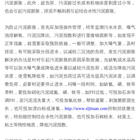
污泥膨胀，此外，超负荷、污泥龄过长或有机物浓度剃度过小等，
也会引起污泥膨胀，排泥不畅则易引起结合水性污泥膨胀。
为防止污泥膨胀，首先应加强操作管理，经常监测污水水质、曝气
池溶解氧、污泥沉降比、污泥指数和进行显微镜观察等，如发现不
正常现象，就需要采取预防措施，一般可调整、加大曝气量，及时
排泥，有可能采取分段进水，以减轻二沉池的负荷。发生污泥膨胀
解决的办法是针对引起污泥膨胀的原因采取措施，当缺氧或水温高
等可以加大曝气量或降低进水量以减轻污泥负荷，或适当降低污泥
浓度，使需氧降低等，如污泥负荷过高可适当提高污泥浓度，以调
整负荷，必要时还要停止进水，闷曝一段时间。如缺氮、磷、铁等
养料，要投加硝化污泥或氮、磷、铁等，如PH过低，可投加石灰等
调PH，若污泥流失量大，可投加氯化铁，帮助凝聚，刺激菌胶团生
长，也可投加漂白粉或液氯，
http://www.zljituan.com
抑制丝状菌生
长，特别能控制结合水性污泥膨胀。也可投加石棉粉末、硅藻土、
粘土等惰性物质，降低污泥指数。