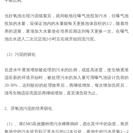
平衡比例。
当好氧池出现污泥绒絮后，就间歇地往曝气池投加污水，往曝气池
投加的水量，应保证池内的水量能每天更换池体容积的1/2，随着培
养的进展，逐渐加大水量使在培养后期达到每天更换一次。在曝气
池出水进入二次沉淀池2小时左右就开始回流污泥。
（2）污泥的驯化
在进水中逐渐增加被处理的污水的比例，或提高浓度，使生物逐渐
适应新的环境开始时，被处理污水的加入量可用曝气池设计负荷的
20-30%，达到较好的处理效率后，再继续增加，每次增加负荷后，
须等生物适应巩固后再继续增加，直至满负荷为止。
2、厌氧池污泥的培养驯化
（1）、将EMO高效菌种用污水稀释捣碎，虑出其中中的杂质，将厌
氧池中的污水提升到正常水位的1/2水位处，将池中的污水厌氧1—2