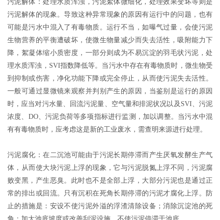
污泥解体：处理水质浑浊，污泥絮体微细化，处理效果变坏等则是
污泥解体的现象。导致这种异常现象的原因有运行中的问题，也有
可能是污水中混入了有毒物质。运行不当，如曝气过量，会使污泥
生物营养的平衡遭破坏，使微生物量减少而失去活性，吸附能力下
降，絮凝体缩小质密度，一部分则成为不易沉淀的羽毛状污泥，处
理水质浑浊，SVI指数降低等。当污水中存在有毒物质时，微生物受
到抑制或伤害，净化功能下降或完全停止，从而使污泥失去活性。
一般可通过显微镜来观察并判别产生的原因，当鉴别是运行的原因
时，应当对污水量、回流污泥量、空气量和排泥状况以及SVI、污泥
浓度、DO、污泥负荷等多项指标进行监测，加以调整。当污水中混
有有毒物质时，应考虑这是新的工业废水，需查明来源进行处理。
污泥腐化：在二沉池可能由于污泥长期停滞而产生厌氧发酵生产气
体，从而使大块污泥上浮的现象，它与污泥脱氮上浮不同，污泥腐
败变黑，产生恶臭。此时也不是全部上浮，大部分污泥也是通过正
常的排出或回流。只有沉积在死角长期停滞的污泥才腐化上浮。防
止的措施是：安设不使污泥外溢的浮渣清除设备；消除沉淀池的死
角；加大池底坡度或改善刮泥设施，不使污泥停滞于池底。