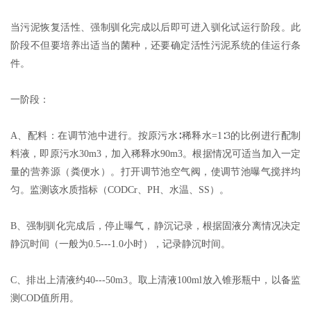
当污泥恢复活性、强制驯化完成以后即可进入驯化试运行阶段。此
阶段不但要培养出适当的菌种，还要确定活性污泥系统的佳运行条
件。
一阶段：
A、配料：在调节池中进行。按原污水∶稀释水=1∶3的比例进行配制
料液，即原污水30m3，加入稀释水90m3。根据情况可适当加入一定
量的营养源（粪便水）。打开调节池空气阀，使调节池曝气搅拌均
匀。监测该水质指标（CODCr、PH、水温、SS）。
B、强制驯化完成后，停止曝气，静沉记录，根据固液分离情况决定
静沉时间（一般为0.5---1.0小时），记录静沉时间。
C、排出上清液约40---50m3。取上清液100ml放入锥形瓶中，以备监
测COD值所用。