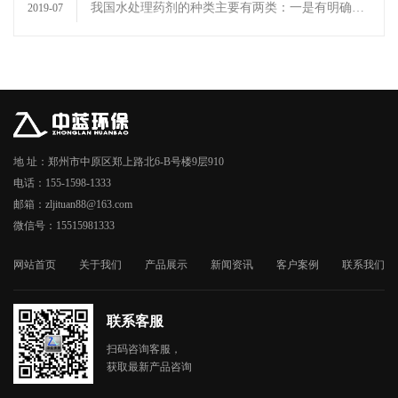
我国水处理药剂的种类主要有两类：一是有明确的
2019-07
分子 结构式及化合物名称的化学品，这一类产品属
于精细化学品，一般称之为单剂产 品...
地 址：郑州市中原区郑上路北6-B号楼9层910
电话：155-1598-1333
邮箱：zljituan88@163.com
微信号：15515981333
网站首页
关于我们
产品展示
新闻资讯
客户案例
联系我们
联系客服
扫码咨询客服，
获取最新产品咨询