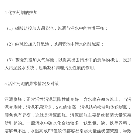
4 化学药剂的投加
（1）磷酸盐投加入调节池，以调节污水中的营养平衡；
（2）纯碱投加入好氧池，以调节池中污水的酸碱度；
（3）絮凝剂投加入气浮池，以提高出去污水中的悬浮物和油。投加
入污泥脱水系统，起助凝和调理污泥性质的作用。
5 活性污泥的异常情况及对策
污泥膨胀：正常活性污泥沉降性能良好，含水率在98％以上。当污
泥变质时，污泥不易沉淀，SVI值较高，污泥结构松散和体积膨胀，
颜色也有异变，这就是污泥膨胀。污泥膨胀主要是丝状菌大量繁殖
所引起的。一般污水中碳水化合物较多，缺乏氮、磷、铁等养料，
溶解氧不足，水温高或PH值较低都容易引起大量丝状菌繁殖，导致